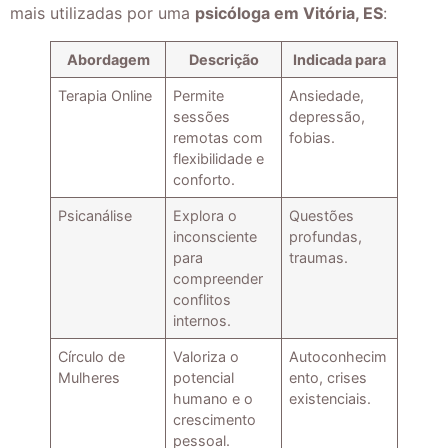
mais utilizadas por uma
psicóloga em Vitória, ES
:
Abordagem
Descrição
Indicada para
Terapia Online
Permite
Ansiedade,
sessões
depressão,
remotas com
fobias.
flexibilidade e
conforto.
Psicanálise
Explora o
Questões
inconsciente
profundas,
para
traumas.
compreender
conflitos
internos.
Círculo de
Valoriza o
Autoconhecim
Mulheres
potencial
ento, crises
humano e o
existenciais.
crescimento
pessoal.